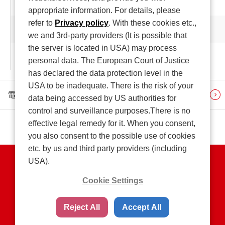
株主通信（報告書・中間報告書）
appropriate information. For details, please
refer to
Privacy policy
. With these cookies etc.,
あすか製薬 株主通信（報告書・中間報告書）
we and 3rd-party providers (It is possible that
the server is located in USA) may process
個人情報保護方針（株主）
personal data. The European Court of Justice
has declared the data protection level in the
USA to be inadequate. There is the risk of your
電子公告
data being accessed by US authorities for
control and surveillance purposes.There is no
effective legal remedy for it. When you consent,
you also consent to the possible use of cookies
etc. by us and third party providers (including
USA).
個人情報保護方針
Cookie Settings
特定個人情報等の適正な取扱いの確保に関する基本方針
ご利用上の注意
ウェブアクセシビリティポリシー
Reject All
Accept All
SNS コミュニティ・ガイドライン
サイトマップ