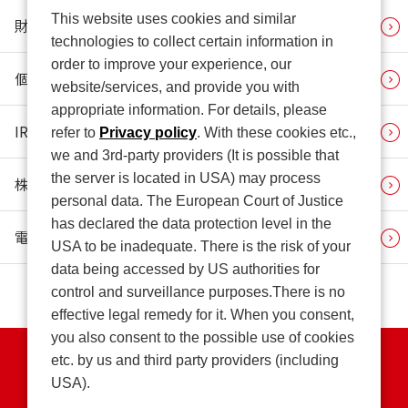
This website uses cookies and similar
財務・業績
technologies to collect certain information in
order to improve your experience, our
個人投資家の皆さまへ
website/services, and provide you with
appropriate information. For details, please
IR関連情報
refer to
Privacy policy
. With these cookies etc.,
we and 3rd-party providers (It is possible that
the server is located in USA) may process
株式・株主情報
personal data. The European Court of Justice
has declared the data protection level in the
電子公告
USA to be inadequate. There is the risk of your
data being accessed by US authorities for
control and surveillance purposes.There is no
effective legal remedy for it. When you consent,
you also consent to the possible use of cookies
etc. by us and third party providers (including
個人情報保護方針
USA).
特定個人情報等の適正な取扱いの確保に関する基本方針