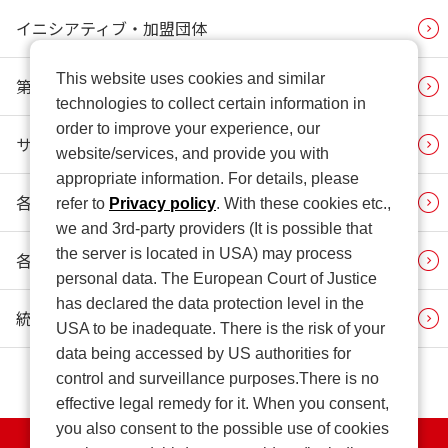
イニシアティブ・加盟団体
This website uses cookies and similar
第三者意見
technologies to collect certain information in
order to improve your experience, our
サステナビリティニュース
website/services, and provide you with
appropriate information. For details, please
各種対照表
refer to
Privacy policy
. With these cookies etc.,
we and 3rd-party providers (It is possible that
the server is located in USA) may process
各種ポリシー等一覧（関連リンク）
personal data. The European Court of Justice
has declared the data protection level in the
統合報告書（関連リンク）
USA to be inadequate. There is the risk of your
data being accessed by US authorities for
control and surveillance purposes.There is no
effective legal remedy for it. When you consent,
you also consent to the possible use of cookies