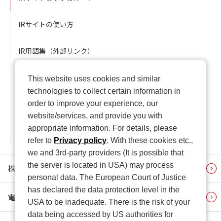
IRサイトの使い方
IR用語集（外部リンク）
IRに関するお問い合わせ
This website uses cookies and similar
technologies to collect certain information in
社外からの評価（IR）
order to improve your experience, our
website/services, and provide you with
appropriate information. For details, please
IRに関するアンケート
refer to
Privacy policy
. With these cookies etc.,
we and 3rd-party providers (It is possible that
the server is located in USA) may process
株式・株主情報
personal data. The European Court of Justice
has declared the data protection level in the
電子公告
USA to be inadequate. There is the risk of your
data being accessed by US authorities for