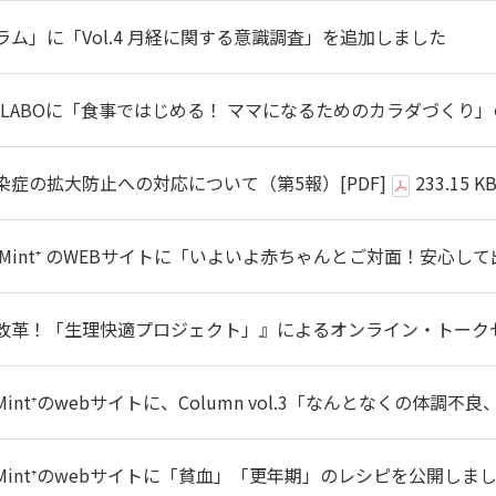
コラム」に「Vol.4 月経に関する意識調査」を追加しました
HEALTH LABOに「食事ではじめる！ ママになるためのカラダづ
染症の拡大防止への対応について（第5報）
[PDF]
233.15 K
Mint⁺ のWEBサイトに「いよいよ赤ちゃんとご対面！安心
改革！「生理快適プロジェクト」』によるオンライン・トーク
nt⁺のwebサイトに、Column vol.3「なんとなくの体
int⁺のwebサイトに「貧血」「更年期」のレシピを公開しま