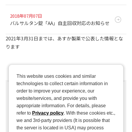
2018年07月07日
バルサルタン錠「AA」自主回収対応のお知らせ
2021年3月31日までは、あすか製薬で公表した情報とな
ります
This website uses cookies and similar
technologies to collect certain information in
order to improve your experience, our
ご覧になるために無償配布の
website/services, and provide you with
Adobe Acrobat Reader DC
をダウンロードし
appropriate information. For details, please
てください。
refer to
Privacy policy
. With these cookies etc.,
we and 3rd-party providers (It is possible that
the server is located in USA) may process